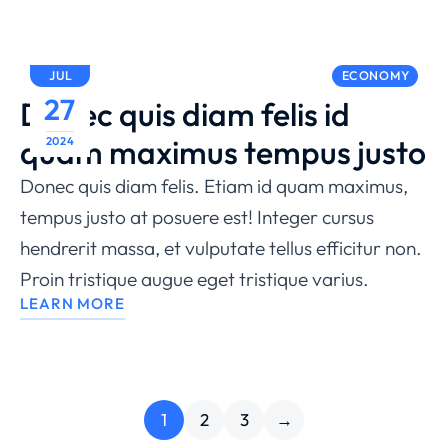
JUL
ECONOMY
27
Donec quis diam felis id
quam maximus tempus justo
2024
Donec quis diam felis. Etiam id quam maximus,
tempus justo at posuere est! Integer cursus
hendrerit massa, et vulputate tellus efficitur non.
Proin tristique augue eget tristique varius.
LEARN MORE
1
2
3
→