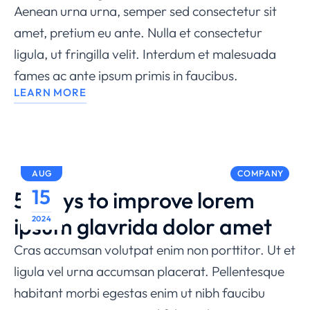
Aenean urna urna, semper sed consectetur sit
amet, pretium eu ante. Nulla et consectetur
ligula, ut fringilla velit. Interdum et malesuada
fames ac ante ipsum primis in faucibus.
LEARN MORE
AUG
COMPANY
15
5 Ways to improve lorem
ipsum glavrida dolor amet
2024
Cras accumsan volutpat enim non porttitor. Ut et
ligula vel urna accumsan placerat. Pellentesque
habitant morbi egestas enim ut nibh faucibu