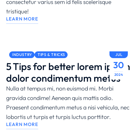
consectetur varius sem id felis scelerisque
tristique!
LEARN MORE
INDUSTRY
TIPS & TRICKS
JUL
30
5 Tips for better lorem ipsum
dolor condimentum metus
2024
Nulla at tempus mi, non euismod mi. Morbi
gravida condime! Aenean quis mattis odio.
Praesent condimentum metus a nisi vehicula, nec
lobortis ut turpis et turpis luctus porttitor.
LEARN MORE