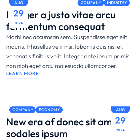
AUG
COMPANY
INDUSTRY
29
Integer a justo vitae arcu
fermentum consequat
2024
Morbi nec accumsan sem. Suspendisse eget elit
mauris. Phasellus velit nisi, lobortis quis nisi et,
venenatis finibus velit. Integer ante ipsum primis
non nibh eget arcu malesuada ullamcorper.
LEARN MORE
COMPANY
ECONOMY
AUG
29
New era of donec sit amet
sodales ipsum
2024