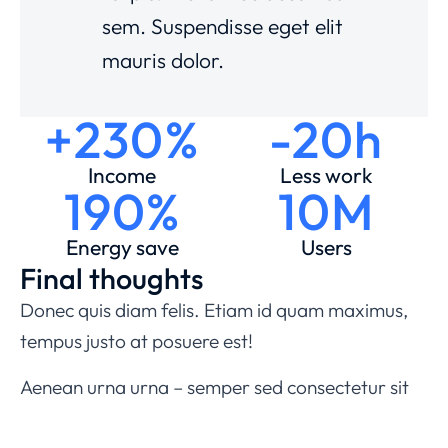
sem. Suspendisse eget elit
mauris dolor.
+230%
-20h
Income
Less work
190%
10M
Energy save
Users
Final thoughts
Donec quis diam felis. Etiam id quam maximus,
tempus justo at posuere est!
Aenean urna urna – semper sed consectetur sit
amet, pretium eu ante. Nulla et consectetur