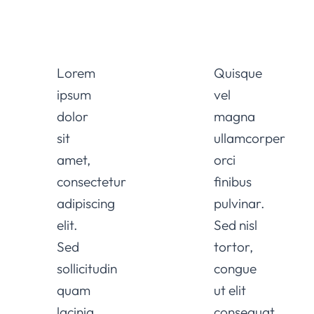
Lorem
Quisque
ipsum
vel
dolor
magna
sit
ullamcorper
amet,
orci
consectetur
finibus
adipiscing
pulvinar.
elit.
Sed nisl
Sed
tortor,
sollicitudin
congue
quam
ut elit
lacinia
consequat,